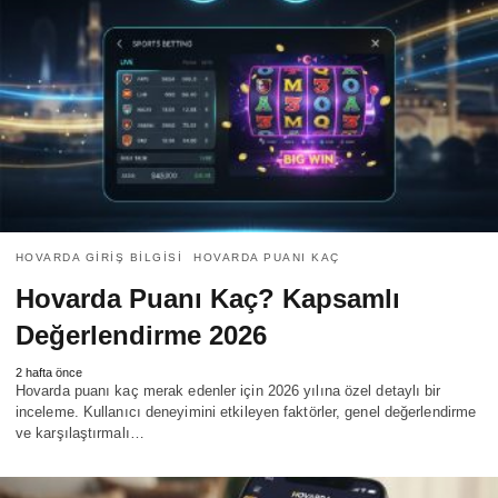
HOVARDA GIRIŞ BILGISI
HOVARDA PUANI KAÇ
Hovarda Puanı Kaç? Kapsamlı
Değerlendirme 2026
2 hafta önce
Hovarda puanı kaç merak edenler için 2026 yılına özel detaylı bir
inceleme. Kullanıcı deneyimini etkileyen faktörler, genel değerlendirme
ve karşılaştırmalı…