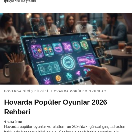
ipuçlarını keşfedin.
HOVARDA GIRIŞ BILGISI
HOVARDA POPÜLER OYUNLAR
Hovarda Popüler Oyunlar 2026
Rehberi
4 hafta önce
Hovarda popüler oyunlar ve platformun 2026'daki güncel giriş adresleri