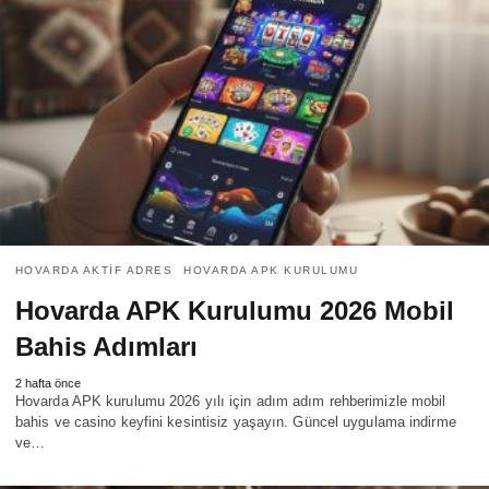
HOVARDA AKTIF ADRES
HOVARDA APK KURULUMU
Hovarda APK Kurulumu 2026 Mobil
Bahis Adımları
2 hafta önce
Hovarda APK kurulumu 2026 yılı için adım adım rehberimizle mobil
bahis ve casino keyfini kesintisiz yaşayın. Güncel uygulama indirme
ve…