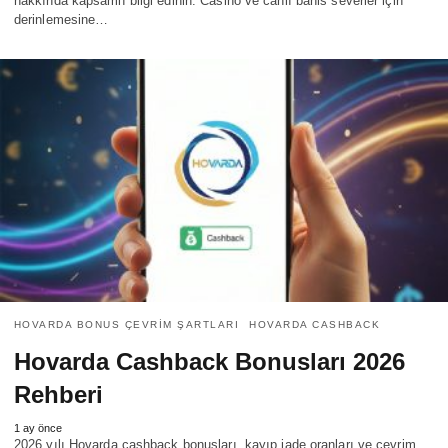
hakkında kapsamlı bilgi edinin. Casino ve canlı bahis severler için
derinlemesine…
HOVARDA BONUS ÇEVRIM ŞARTLARI
HOVARDA CASHBACK
Hovarda Cashback Bonusları 2026
Rehberi
1 ay önce
2026 yılı Hovarda cashback bonusları, kayıp iade oranları ve çevrim