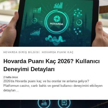
HOVARDA GIRIŞ BILGISI
HOVARDA PUANI KAÇ
Hovarda Puanı Kaç 2026? Kullanıcı
Deneyimi Detayları
2 hafta önce
2026'da Hovarda puanı kaç ve bu oranlar ne anlama geliyor?
Platformun casino, canlı bahis ve genel kullanıcı deneyimini etkileyen
detayları…