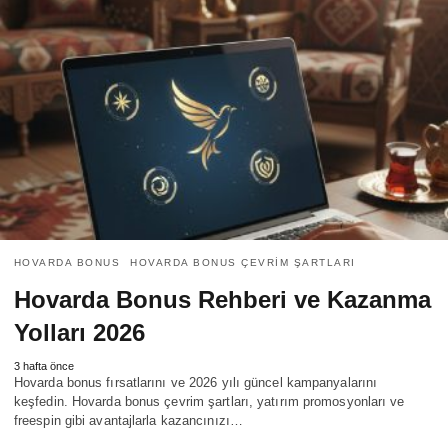
HOVARDA BONUS
HOVARDA BONUS ÇEVRIM ŞARTLARI
Hovarda Bonus Rehberi ve Kazanma
Yolları 2026
3 hafta önce
Hovarda bonus fırsatlarını ve 2026 yılı güncel kampanyalarını
keşfedin. Hovarda bonus çevrim şartları, yatırım promosyonları ve
freespin gibi avantajlarla kazancınızı…