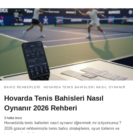
BAHIS REHBERLERI
HOVARDA TENIS BAHISLERI NASIL OYNANIR
Hovarda Tenis Bahisleri Nasıl
Oynanır 2026 Rehberi
3 hafta önce
Hovarda'da tenis bahisleri nasıl oynanır öğrenmek mi istiyorsunuz?
2026 güncel rehberimizle tenis bahis stratejilerini, oyun türlerini ve