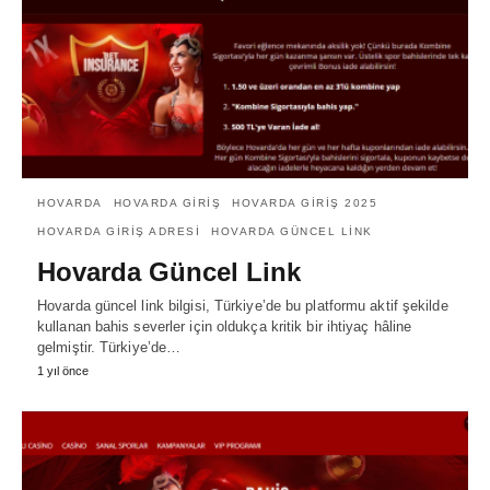
HOVARDA
HOVARDA GIRIŞ
HOVARDA GIRIŞ 2025
HOVARDA GIRIŞ ADRESI
HOVARDA GÜNCEL LINK
Hovarda Güncel Link
Hovarda güncel link bilgisi, Türkiye’de bu platformu aktif şekilde
kullanan bahis severler için oldukça kritik bir ihtiyaç hâline
gelmiştir. Türkiye’de…
1 yıl önce