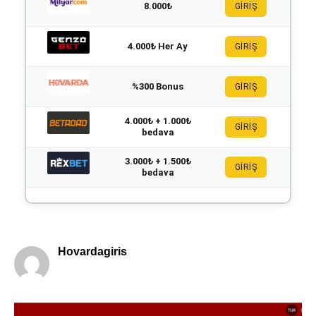
8.000₺
GİRİŞ
4.000₺ Her Ay
GİRİŞ
%300 Bonus
GİRİŞ
4.000₺ + 1.000₺
GİRİŞ
bedava
3.000₺ + 1.500₺
GİRİŞ
bedava
Hovardagiris