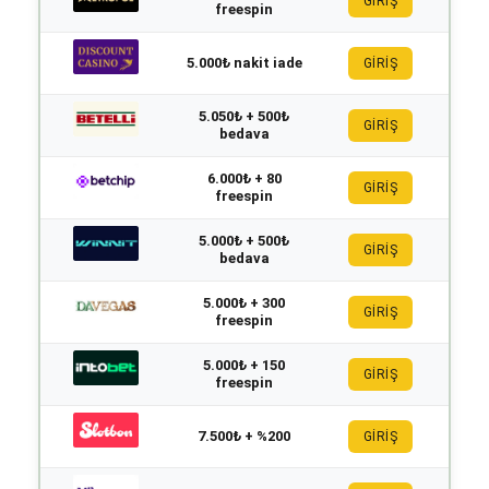
GİRİŞ
freespin
5.000₺ nakit iade
GİRİŞ
5.050₺ + 500₺
GİRİŞ
bedava
6.000₺ + 80
GİRİŞ
freespin
5.000₺ + 500₺
GİRİŞ
bedava
5.000₺ + 300
GİRİŞ
freespin
5.000₺ + 150
GİRİŞ
freespin
7.500₺ + %200
GİRİŞ