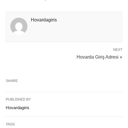
Hovardagiris
NEXT
Hovarda Giriş Adresi »
SHARE
PUBLISHED BY
Hovardagiris
TAGS: