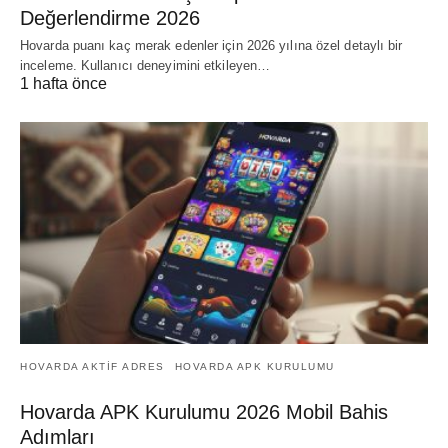
Değerlendirme 2026
Hovarda puanı kaç merak edenler için 2026 yılına özel detaylı bir
inceleme. Kullanıcı deneyimini etkileyen…
1 hafta önce
HOVARDA AKTIF ADRES
HOVARDA APK KURULUMU
Hovarda APK Kurulumu 2026 Mobil Bahis
Adımları