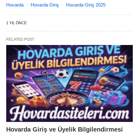
Hovarda
Hovarda Giriş
Hovarda Giriş 2025
1 YIL ÖNCE
RELATED POST
Hovarda Giriş ve Üyelik Bilgilendirmesi