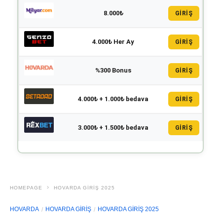
8.000₺
GİRİŞ
4.000₺ Her Ay
GİRİŞ
%300 Bonus
GİRİŞ
4.000₺ + 1.000₺ bedava
GİRİŞ
3.000₺ + 1.500₺ bedava
GİRİŞ
HOMEPAGE
HOVARDA GIRIŞ 2025
HOVARDA
HOVARDA GIRIŞ
HOVARDA GIRIŞ 2025