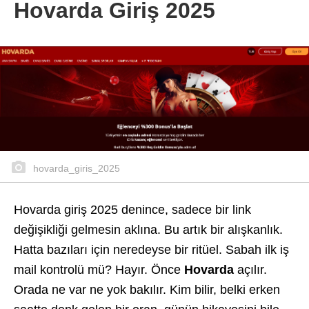
Hovarda Giriş 2025
hovarda_giris_2025
Hovarda giriş 2025 denince, sadece bir link
değişikliği gelmesin aklına. Bu artık bir alışkanlık.
Hatta bazıları için neredeyse bir ritüel. Sabah ilk iş
mail kontrolü mü? Hayır. Önce
Hovarda
açılır.
Orada ne var ne yok bakılır. Kim bilir, belki erken