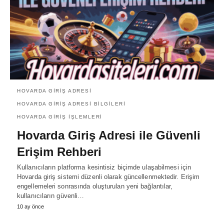
HOVARDA GIRIŞ ADRESI
HOVARDA GIRIŞ ADRESI BILGILERI
HOVARDA GIRIŞ IŞLEMLERI
Hovarda Giriş Adresi ile Güvenli
Erişim Rehberi
Kullanıcıların platforma kesintisiz biçimde ulaşabilmesi için
Hovarda giriş sistemi düzenli olarak güncellenmektedir. Erişim
engellemeleri sonrasında oluşturulan yeni bağlantılar,
kullanıcıların güvenli…
10 ay önce