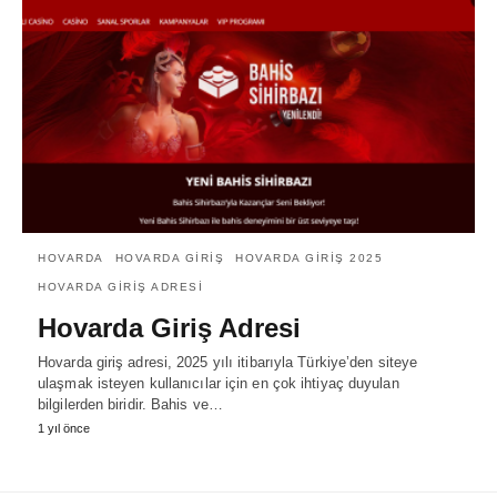
HOVARDA
HOVARDA GIRIŞ
HOVARDA GIRIŞ 2025
HOVARDA GIRIŞ ADRESI
Hovarda Giriş Adresi
Hovarda giriş adresi, 2025 yılı itibarıyla Türkiye’den siteye
ulaşmak isteyen kullanıcılar için en çok ihtiyaç duyulan
bilgilerden biridir. Bahis ve…
1 yıl önce