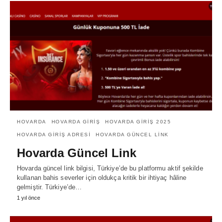
HOVARDA
HOVARDA GIRIŞ
HOVARDA GIRIŞ 2025
HOVARDA GIRIŞ ADRESI
HOVARDA GÜNCEL LINK
Hovarda Güncel Link
Hovarda güncel link bilgisi, Türkiye’de bu platformu aktif şekilde
kullanan bahis severler için oldukça kritik bir ihtiyaç hâline
gelmiştir. Türkiye’de…
1 yıl önce