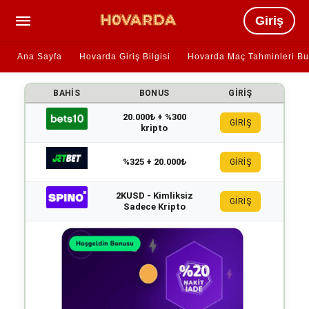
Giriş
Ana Sayfa
Hovarda Giriş Bilgisi
Hovarda Maç Tahminleri B
BAHIS
BONUS
GIRIŞ
20.000₺ + %300
GİRİŞ
kripto
%325 + 20.000₺
GİRİŞ
2KUSD - Kimliksiz
GİRİŞ
Sadece Kripto