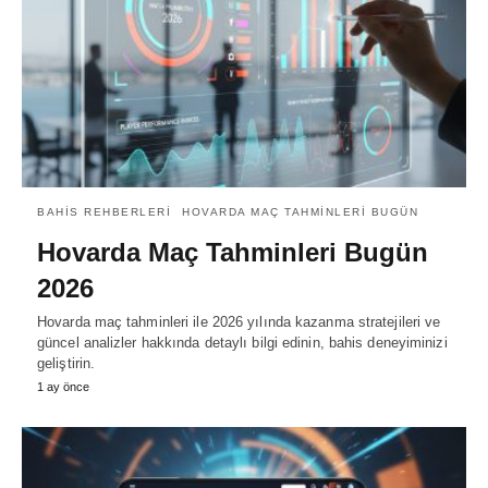
BAHIS REHBERLERI
HOVARDA MAÇ TAHMINLERI BUGÜN
Hovarda Maç Tahminleri Bugün
2026
Hovarda maç tahminleri ile 2026 yılında kazanma stratejileri ve
güncel analizler hakkında detaylı bilgi edinin, bahis deneyiminizi
geliştirin.
1 ay önce