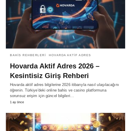
BAHIS REHBERLERI
HOVARDA AKTIF ADRES
Hovarda Aktif Adres 2026 –
Kesintisiz Giriş Rehberi
Hovarda aktif adres bilgilerine 2026 itibarıyla nasıl ulaşılacağını
öğrenin. Türkiye'deki online bahis ve casino platformuna
sorunsuz erişim için güncel bilgileri…
1 ay önce