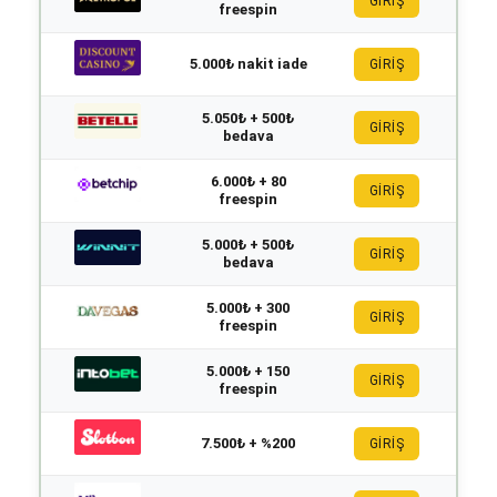
GİRİŞ
freespin
5.000₺ nakit iade
GİRİŞ
5.050₺ + 500₺
GİRİŞ
bedava
6.000₺ + 80
GİRİŞ
freespin
5.000₺ + 500₺
GİRİŞ
bedava
5.000₺ + 300
GİRİŞ
freespin
5.000₺ + 150
GİRİŞ
freespin
7.500₺ + %200
GİRİŞ