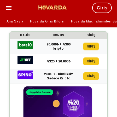
Giriş
Ana Sayfa
Hovarda Giriş Bilgisi
Hovarda Maç Tahminleri B
BAHIS
BONUS
GIRIŞ
20.000₺ + %300
GİRİŞ
kripto
%325 + 20.000₺
GİRİŞ
2KUSD - Kimliksiz
GİRİŞ
Sadece Kripto