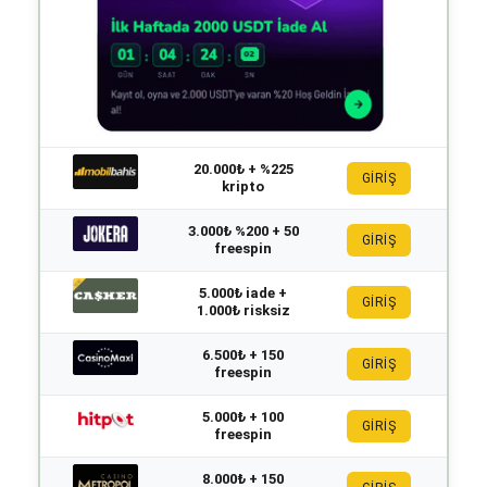
20.000₺ + %225
GİRİŞ
kripto
3.000₺ %200 + 50
GİRİŞ
freespin
5.000₺ iade +
GİRİŞ
1.000₺ risksiz
6.500₺ + 150
GİRİŞ
freespin
5.000₺ + 100
GİRİŞ
freespin
8.000₺ + 150