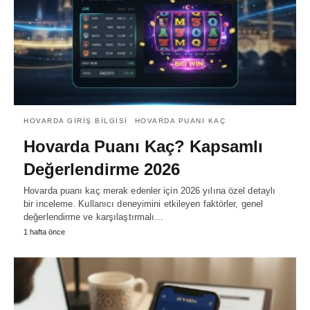
HOVARDA GIRIŞ BILGISI
HOVARDA PUANI KAÇ
Hovarda Puanı Kaç? Kapsamlı
Değerlendirme 2026
Hovarda puanı kaç merak edenler için 2026 yılına özel detaylı
bir inceleme. Kullanıcı deneyimini etkileyen faktörler, genel
değerlendirme ve karşılaştırmalı…
1 hafta önce