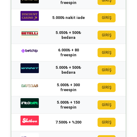
GİRİŞ
freespin
5.000₺ nakit iade
GİRİŞ
5.050₺ + 500₺
GİRİŞ
bedava
6.000₺ + 80
GİRİŞ
freespin
5.000₺ + 500₺
GİRİŞ
bedava
5.000₺ + 300
GİRİŞ
freespin
5.000₺ + 150
GİRİŞ
freespin
7.500₺ + %200
GİRİŞ