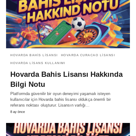
HOVARDA BAHIS LISANSI
HOVARDA CURACAO LISANSI
HOVARDA LISANS KULLANIMI
Hovarda Bahis Lisansı Hakkında
Bilgi Notu
Platformda güvenilir bir oyun deneyimi yaşamak isteyen
kullanıcılar için Hovarda bahis lisansı oldukça önemli bir
referans noktası oluşturur. Lisansın varlığı…
8 ay önce