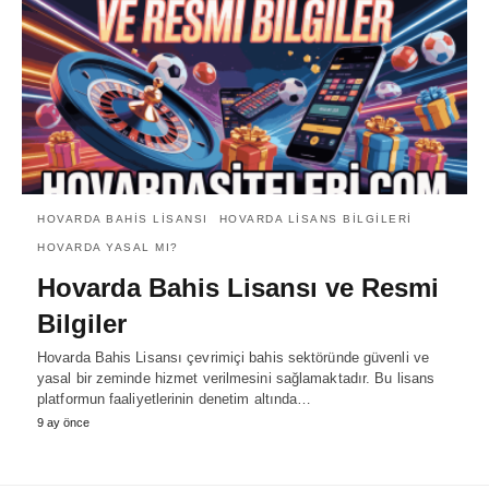
HOVARDA BAHIS LISANSI
HOVARDA LISANS BILGILERI
HOVARDA YASAL MI?
Hovarda Bahis Lisansı ve Resmi
Bilgiler
Hovarda Bahis Lisansı çevrimiçi bahis sektöründe güvenli ve
yasal bir zeminde hizmet verilmesini sağlamaktadır. Bu lisans
platformun faaliyetlerinin denetim altında…
9 ay önce