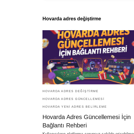
Hovarda adres değiştirme
HOVARDA ADRES DEĞIŞTIRME
HOVARDA ADRES GÜNCELLEMESI
HOVARDA YENI ADRES BELIRLEME
Hovarda Adres Güncellemesi İçin
Bağlantı Rehberi
Kullanıcıların platforma sorunsuz şekilde erişebilme