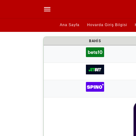
Ana Sayfa
Hovarda Giriş Bilgisi
BAHIS