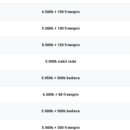
6.500₺ + 150 freespin
5.000₺ + 100 freespin
8.000₺ + 150 freespin
5.000₺ nakit iade
5.050₺ + 500₺ bedava
6.000₺ + 80 freespin
5.000₺ + 500₺ bedava
5.000₺ + 300 freespin