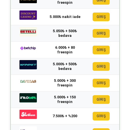
GİRİŞ
freespin
5.000₺ nakit iade
GİRİŞ
5.050₺ + 500₺
GİRİŞ
bedava
6.000₺ + 80
GİRİŞ
freespin
5.000₺ + 500₺
GİRİŞ
bedava
5.000₺ + 300
GİRİŞ
freespin
5.000₺ + 150
GİRİŞ
freespin
7.500₺ + %200
GİRİŞ