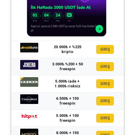
20.000₺ + %225
GİRİŞ
kripto
3.000₺ %200 + 50
GİRİŞ
freespin
5.000₺ iade +
GİRİŞ
1.000₺ risksiz
6.500₺ + 150
GİRİŞ
freespin
5.000₺ + 100
GİRİŞ
freespin
8.000₺ + 150