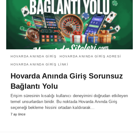
HOVARDA ANINDA GIRIŞ
HOVARDA ANINDA GIRIŞ ADRESI
HOVARDA ANINDA GIRIŞ LINKI
Hovarda Anında Giriş Sorunsuz
Bağlantı Yolu
Erişim süresinin kısalığı kullanıcı deneyimini doğrudan etkileyen
temel unsurlardan biridir. Bu noktada Hovarda Anında Giriş
seçeneği bekleme hissini ortadan kaldırarak…
7 ay önce