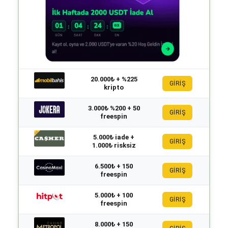
20.000₺ + %225
GİRİŞ
kripto
3.000₺ %200 + 50
GİRİŞ
freespin
5.000₺ iade +
GİRİŞ
1.000₺ risksiz
6.500₺ + 150
GİRİŞ
freespin
5.000₺ + 100
GİRİŞ
freespin
8.000₺ + 150