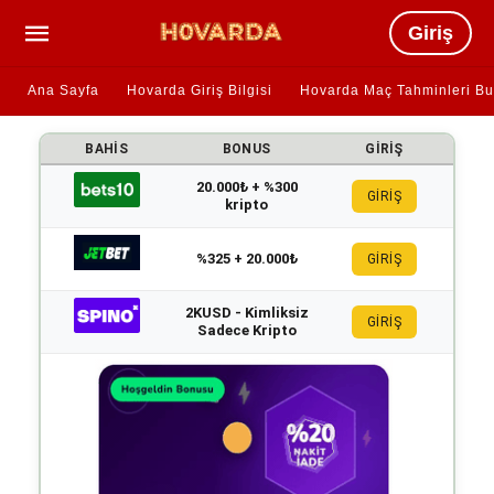
Giriş
Ana Sayfa
Hovarda Giriş Bilgisi
Hovarda Maç Tahminleri B
BAHIS
BONUS
GIRIŞ
20.000₺ + %300
GİRİŞ
kripto
%325 + 20.000₺
GİRİŞ
2KUSD - Kimliksiz
GİRİŞ
Sadece Kripto