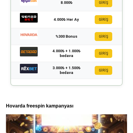
8.000₺
GİRİŞ
4.000₺ Her Ay
GİRİŞ
%300 Bonus
GİRİŞ
4.000₺ + 1.000₺
GİRİŞ
bedava
3.000₺ + 1.500₺
GİRİŞ
bedava
Hovarda freespin kampanyası