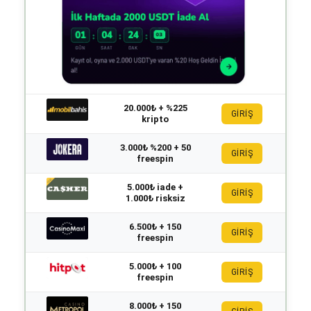
20.000₺ + %225
GİRİŞ
kripto
3.000₺ %200 + 50
GİRİŞ
freespin
5.000₺ iade +
GİRİŞ
1.000₺ risksiz
6.500₺ + 150
GİRİŞ
freespin
5.000₺ + 100
GİRİŞ
freespin
8.000₺ + 150