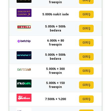
GİRİŞ
freespin
5.000₺ nakit iade
GİRİŞ
5.050₺ + 500₺
GİRİŞ
bedava
6.000₺ + 80
GİRİŞ
freespin
5.000₺ + 500₺
GİRİŞ
bedava
5.000₺ + 300
GİRİŞ
freespin
5.000₺ + 150
GİRİŞ
freespin
7.500₺ + %200
GİRİŞ