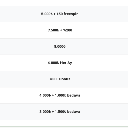
5.000₺ + 150 freespin
7.500₺ + %200
8.000₺
4.000₺ Her Ay
%300 Bonus
4.000₺ + 1.000₺ bedava
3.000₺ + 1.500₺ bedava