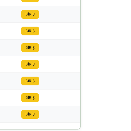
GİRİŞ
GİRİŞ
GİRİŞ
GİRİŞ
GİRİŞ
GİRİŞ
GİRİŞ