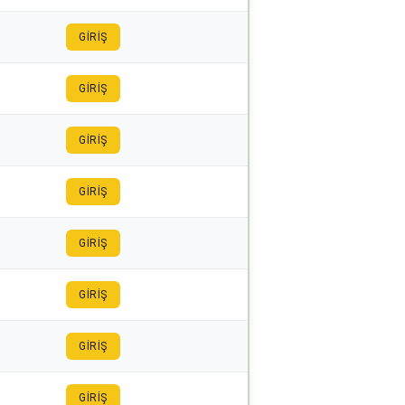
GİRİŞ
GİRİŞ
GİRİŞ
GİRİŞ
GİRİŞ
GİRİŞ
GİRİŞ
GİRİŞ