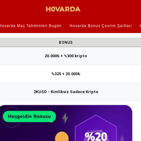
Hovarda Maç Tahminleri Bugün
Hovarda Bonus Çevrim Şartları
BONUS
20.000₺ + %300 kripto
%325 + 20.000₺
2KUSD - Kimliksiz Sadece Kripto