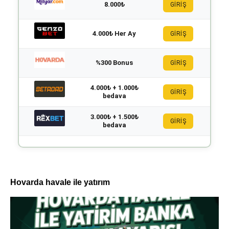
8.000₺
GİRİŞ
4.000₺ Her Ay
GİRİŞ
%300 Bonus
GİRİŞ
4.000₺ + 1.000₺
GİRİŞ
bedava
3.000₺ + 1.500₺
GİRİŞ
bedava
Hovarda havale ile yatırım