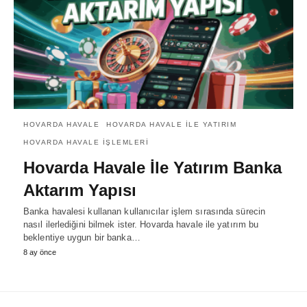
HOVARDA HAVALE
HOVARDA HAVALE ILE YATIRIM
HOVARDA HAVALE IŞLEMLERI
Hovarda Havale İle Yatırım Banka
Aktarım Yapısı
Banka havalesi kullanan kullanıcılar işlem sırasında sürecin
nasıl ilerlediğini bilmek ister. Hovarda havale ile yatırım bu
beklentiye uygun bir banka…
8 ay önce