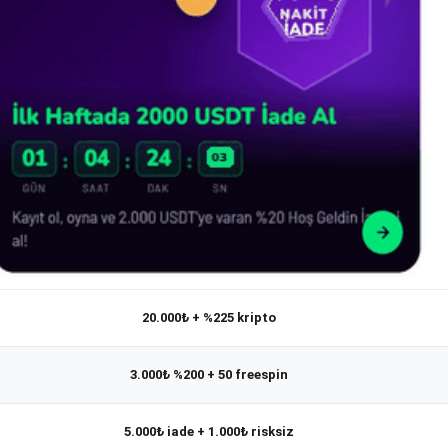
20.000₺ + %225 kripto
3.000₺ %200 + 50 freespin
5.000₺ iade + 1.000₺ risksiz