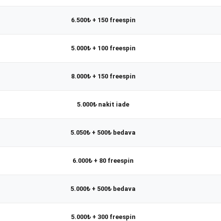
6.500₺ + 150 freespin
5.000₺ + 100 freespin
8.000₺ + 150 freespin
5.000₺ nakit iade
5.050₺ + 500₺ bedava
6.000₺ + 80 freespin
5.000₺ + 500₺ bedava
5.000₺ + 300 freespin