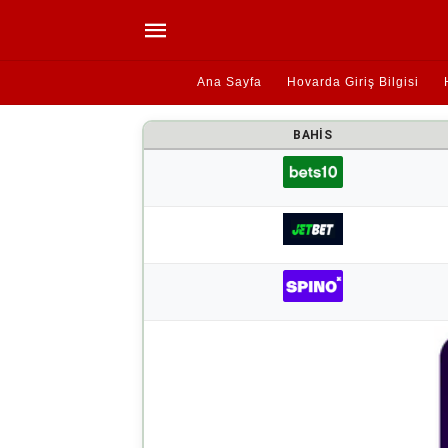
Ana Sayfa
Hovarda Giriş Bilgisi
BAHIS