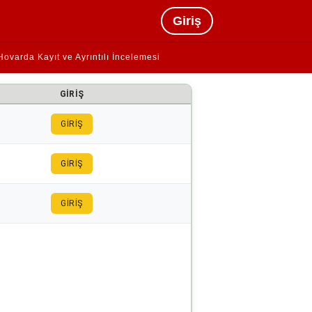
Giriş
Hovarda Kayıt ve Ayrıntılı İncelemesi
GIRIŞ
GİRİŞ
GİRİŞ
GİRİŞ