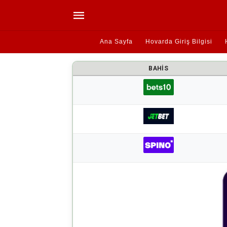
Ana Sayfa
Hovarda Giriş Bilgisi
BAHIS