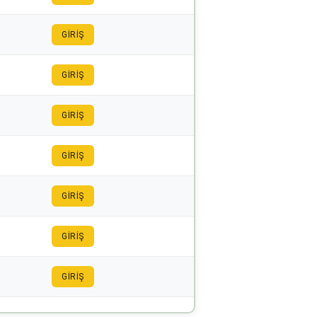
GİRİŞ
GİRİŞ
GİRİŞ
GİRİŞ
GİRİŞ
GİRİŞ
GİRİŞ