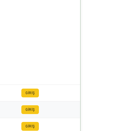
GİRİŞ
GİRİŞ
GİRİŞ