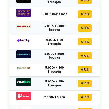
GİRİŞ
freespin
5.000₺ nakit iade
GİRİŞ
5.050₺ + 500₺
GİRİŞ
bedava
6.000₺ + 80
GİRİŞ
freespin
5.000₺ + 500₺
GİRİŞ
bedava
5.000₺ + 300
GİRİŞ
freespin
5.000₺ + 150
GİRİŞ
freespin
7.500₺ + %200
GİRİŞ