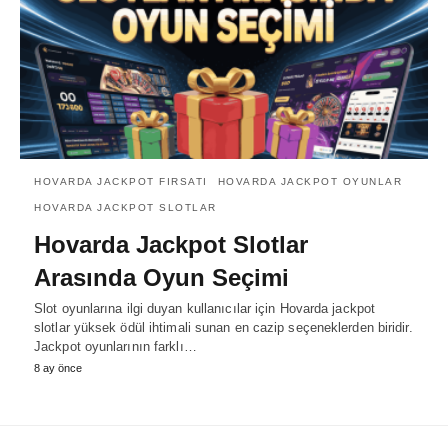
HOVARDA JACKPOT FIRSATI
HOVARDA JACKPOT OYUNLAR
HOVARDA JACKPOT SLOTLAR
Hovarda Jackpot Slotlar
Arasında Oyun Seçimi
Slot oyunlarına ilgi duyan kullanıcılar için Hovarda jackpot
slotlar yüksek ödül ihtimali sunan en cazip seçeneklerden biridir.
Jackpot oyunlarının farklı…
8 ay önce