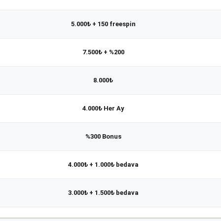
5.000₺ + 150 freespin
7.500₺ + %200
8.000₺
4.000₺ Her Ay
%300 Bonus
4.000₺ + 1.000₺ bedava
3.000₺ + 1.500₺ bedava