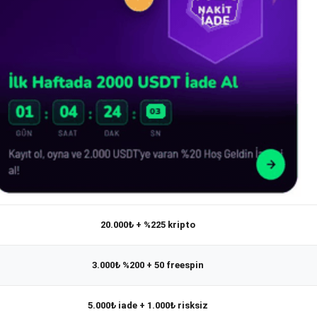
20.000₺ + %225 kripto
3.000₺ %200 + 50 freespin
5.000₺ iade + 1.000₺ risksiz