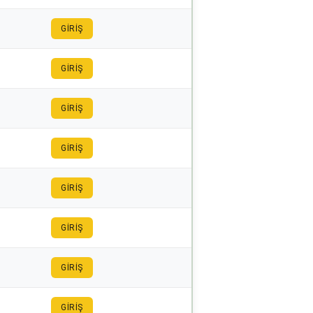
GİRİŞ
GİRİŞ
GİRİŞ
GİRİŞ
GİRİŞ
GİRİŞ
GİRİŞ
GİRİŞ