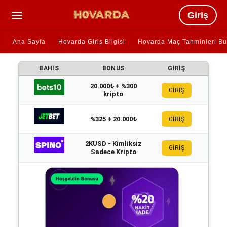
Giriş
Ana Sayfa
Hovarda Giriş Bilgisi
Hovarda Maç Tahminleri B
BAHIS
BONUS
GIRIŞ
20.000₺ + %300
GİRİŞ
kripto
%325 + 20.000₺
GİRİŞ
2KUSD - Kimliksiz
GİRİŞ
Sadece Kripto