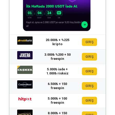
20.000₺ + %225
GİRİŞ
kripto
3.000₺ %200 + 50
GİRİŞ
freespin
5.000₺ iade +
GİRİŞ
1.000₺ risksiz
6.500₺ + 150
GİRİŞ
freespin
5.000₺ + 100
GİRİŞ
freespin
8.000₺ + 150