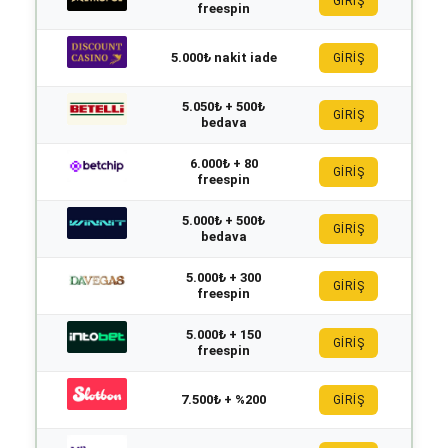
GİRİŞ
freespin
5.000₺ nakit iade
GİRİŞ
5.050₺ + 500₺
GİRİŞ
bedava
6.000₺ + 80
GİRİŞ
freespin
5.000₺ + 500₺
GİRİŞ
bedava
5.000₺ + 300
GİRİŞ
freespin
5.000₺ + 150
GİRİŞ
freespin
7.500₺ + %200
GİRİŞ