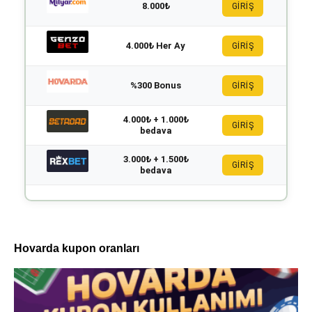
8.000₺
GİRİŞ
4.000₺ Her Ay
GİRİŞ
%300 Bonus
GİRİŞ
4.000₺ + 1.000₺
GİRİŞ
bedava
3.000₺ + 1.500₺
GİRİŞ
bedava
Hovarda kupon oranları