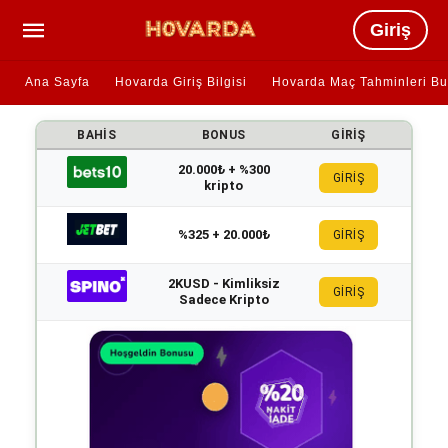
Giriş
Ana Sayfa
Hovarda Giriş Bilgisi
Hovarda Maç Tahminleri B
BAHIS
BONUS
GIRIŞ
20.000₺ + %300
GİRİŞ
kripto
%325 + 20.000₺
GİRİŞ
2KUSD - Kimliksiz
GİRİŞ
Sadece Kripto