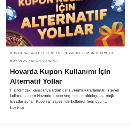
HOVARDA CANLI KUPONLAR
HOVARDA KUPON ORANLARI
HOVARDA KUPON OYNAMA
Hovarda Kupon Kullanımı İçin
Alternatif Yollar
Platformdaki kampanyalardan daha verimli yararlanmak isteyen
kullanıcılar için Hovarda kupon seçenekleri oldukça avantajlı
fırsatlar sunar. Kuponlar sayesinde kullanıcı hem oyun…
8 ay önce