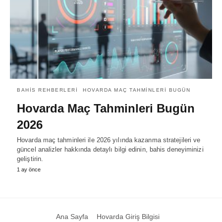
BAHIS REHBERLERI
HOVARDA MAÇ TAHMINLERI BUGÜN
Hovarda Maç Tahminleri Bugün
2026
Hovarda maç tahminleri ile 2026 yılında kazanma stratejileri ve
güncel analizler hakkında detaylı bilgi edinin, bahis deneyiminizi
geliştirin.
1 ay önce
Ana Sayfa
Hovarda Giriş Bilgisi