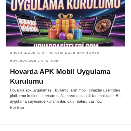
HOVARDA APK INDIR
HOVARDA APK UYGULAMASI
HOVARDA MOBIL APK INDIR
Hovarda APK Mobil Uygulama
Kurulumu
Hovarda apk uygulaması, kullanıcıların mobil cihazlar üzerinden
platforma kesintisiz erişim sağlamasına olanak tanımaktadır. Bu
uygulama sayesinde kullanıcılar, canlı bahis, casino…
9 ay önce