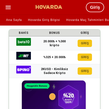
Giriş
Ana Sayfa
Hovarda Giriş Bilgisi
Hovarda Maç Tahminleri B
BAHIS
BONUS
GIRIŞ
20.000₺ + %300
GİRİŞ
kripto
%325 + 20.000₺
GİRİŞ
2KUSD - Kimliksiz
GİRİŞ
Sadece Kripto