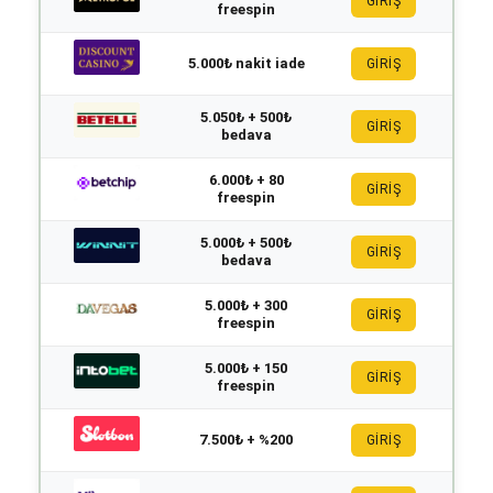
GİRİŞ
freespin
5.000₺ nakit iade
GİRİŞ
5.050₺ + 500₺
GİRİŞ
bedava
6.000₺ + 80
GİRİŞ
freespin
5.000₺ + 500₺
GİRİŞ
bedava
5.000₺ + 300
GİRİŞ
freespin
5.000₺ + 150
GİRİŞ
freespin
7.500₺ + %200
GİRİŞ