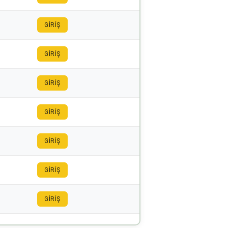
GİRİŞ
GİRİŞ
GİRİŞ
GİRİŞ
GİRİŞ
GİRİŞ
GİRİŞ