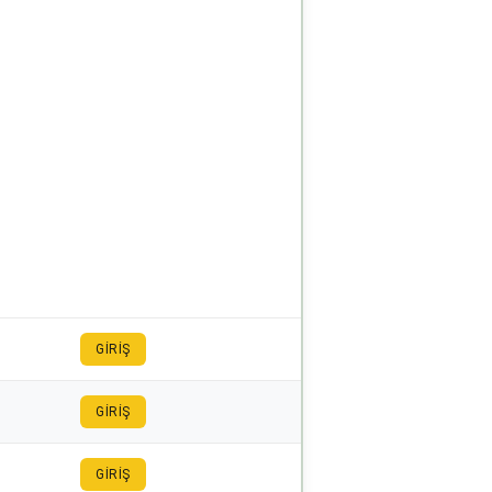
GİRİŞ
GİRİŞ
GİRİŞ