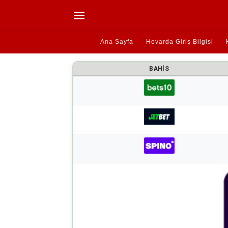
Ana Sayfa
Hovarda Giriş Bilgisi
BAHIS