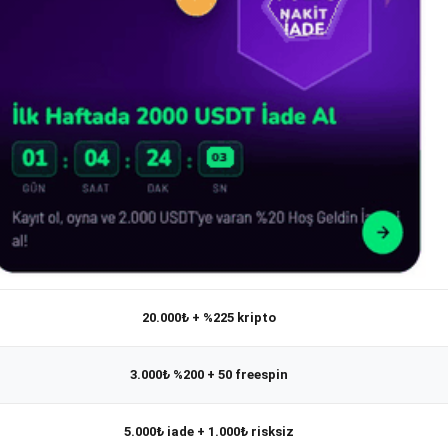
20.000₺ + %225 kripto
3.000₺ %200 + 50 freespin
5.000₺ iade + 1.000₺ risksiz