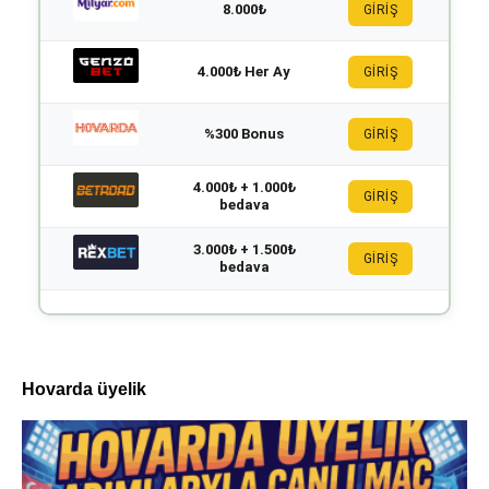
8.000₺
GİRİŞ
4.000₺ Her Ay
GİRİŞ
%300 Bonus
GİRİŞ
4.000₺ + 1.000₺
GİRİŞ
bedava
3.000₺ + 1.500₺
GİRİŞ
bedava
Hovarda üyelik