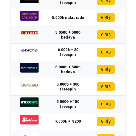
GİRİŞ
freespin
5.000₺ nakit iade
GİRİŞ
5.050₺ + 500₺
GİRİŞ
bedava
6.000₺ + 80
GİRİŞ
freespin
5.000₺ + 500₺
GİRİŞ
bedava
5.000₺ + 300
GİRİŞ
freespin
5.000₺ + 150
GİRİŞ
freespin
7.500₺ + %200
GİRİŞ