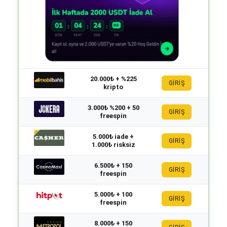
20.000₺ + %225
GİRİŞ
kripto
3.000₺ %200 + 50
GİRİŞ
freespin
5.000₺ iade +
GİRİŞ
1.000₺ risksiz
6.500₺ + 150
GİRİŞ
freespin
5.000₺ + 100
GİRİŞ
freespin
8.000₺ + 150