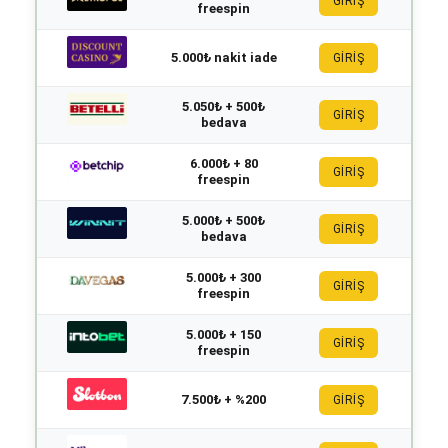
GİRİŞ
freespin
5.000₺ nakit iade
GİRİŞ
5.050₺ + 500₺
GİRİŞ
bedava
6.000₺ + 80
GİRİŞ
freespin
5.000₺ + 500₺
GİRİŞ
bedava
5.000₺ + 300
GİRİŞ
freespin
5.000₺ + 150
GİRİŞ
freespin
7.500₺ + %200
GİRİŞ