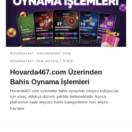
HOVARDA467
HOVARDA467.COM
HOVARDA467.COM GÜVENLI GIRIŞ
Hovarda467.com Üzerinden
Bahis Oynama İşlemleri
Hovarda467.com üzerinden bahis oynamak isteyen kullanıcılar
için süreç oldukça düzenli şekilde ilerlemektedir. Ayrıca
platformun sade arayüzü bahis kategorilerine hızlı erişim…
9 ay önce