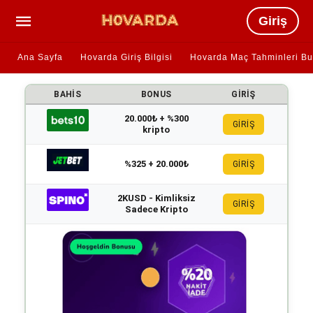
Giriş
Ana Sayfa
Hovarda Giriş Bilgisi
Hovarda Maç Tahminleri B
BAHIS
BONUS
GIRIŞ
20.000₺ + %300
GİRİŞ
kripto
%325 + 20.000₺
GİRİŞ
2KUSD - Kimliksiz
GİRİŞ
Sadece Kripto