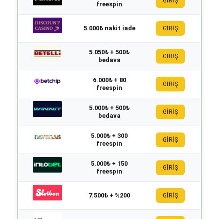
GİRİŞ
freespin
5.000₺ nakit iade
GİRİŞ
5.050₺ + 500₺
GİRİŞ
bedava
6.000₺ + 80
GİRİŞ
freespin
5.000₺ + 500₺
GİRİŞ
bedava
5.000₺ + 300
GİRİŞ
freespin
5.000₺ + 150
GİRİŞ
freespin
7.500₺ + %200
GİRİŞ