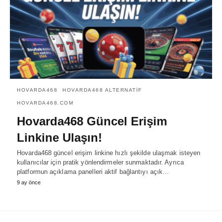
HOVARDA468
HOVARDA468 ALTERNATIF
HOVARDA468.COM
Hovarda468 Güncel Erişim
Linkine Ulaşın!
Hovarda468 güncel erişim linkine hızlı şekilde ulaşmak isteyen
kullanıcılar için pratik yönlendirmeler sunmaktadır. Ayrıca
platformun açıklama panelleri aktif bağlantıyı açık…
9 ay önce