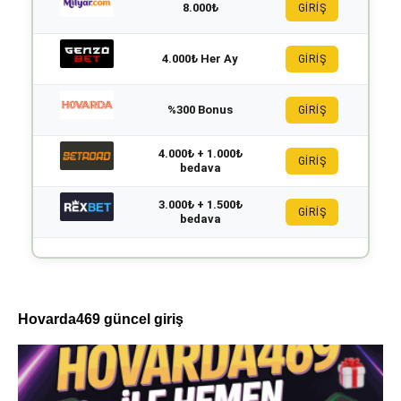
8.000₺
GİRİŞ
4.000₺ Her Ay
GİRİŞ
%300 Bonus
GİRİŞ
4.000₺ + 1.000₺
GİRİŞ
bedava
3.000₺ + 1.500₺
GİRİŞ
bedava
Hovarda469 güncel giriş