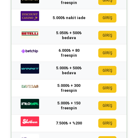
GİRİŞ
freespin
5.000₺ nakit iade
GİRİŞ
5.050₺ + 500₺
GİRİŞ
bedava
6.000₺ + 80
GİRİŞ
freespin
5.000₺ + 500₺
GİRİŞ
bedava
5.000₺ + 300
GİRİŞ
freespin
5.000₺ + 150
GİRİŞ
freespin
7.500₺ + %200
GİRİŞ