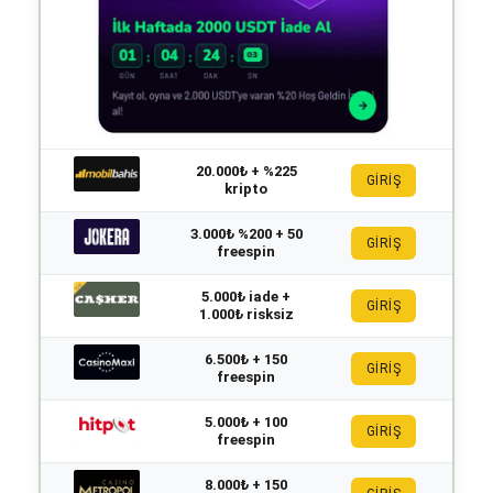
20.000₺ + %225
GİRİŞ
kripto
3.000₺ %200 + 50
GİRİŞ
freespin
5.000₺ iade +
GİRİŞ
1.000₺ risksiz
6.500₺ + 150
GİRİŞ
freespin
5.000₺ + 100
GİRİŞ
freespin
8.000₺ + 150