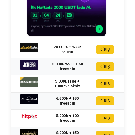
20.000₺ + %225
GİRİŞ
kripto
3.000₺ %200 + 50
GİRİŞ
freespin
5.000₺ iade +
GİRİŞ
1.000₺ risksiz
6.500₺ + 150
GİRİŞ
freespin
5.000₺ + 100
GİRİŞ
freespin
8.000₺ + 150