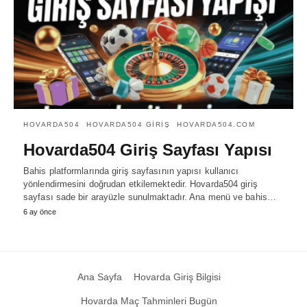
HOVARDA504
HOVARDA504 GIRIŞ
HOVARDA504.COM
Hovarda504 Giriş Sayfası Yapısı
Bahis platformlarında giriş sayfasının yapısı kullanıcı
yönlendirmesini doğrudan etkilemektedir. Hovarda504 giriş
sayfası sade bir arayüzle sunulmaktadır. Ana menü ve bahis…
6 ay önce
Ana Sayfa
Hovarda Giriş Bilgisi
Hovarda Maç Tahminleri Bugün