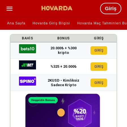
Giriş
Ana Sayfa
Hovarda Giriş Bilgisi
Hovarda Maç Tahminleri B
BAHIS
BONUS
GIRIŞ
20.000₺ + %300
GİRİŞ
kripto
%325 + 20.000₺
GİRİŞ
2KUSD - Kimliksiz
GİRİŞ
Sadece Kripto