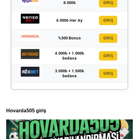
8.000₺
GİRİŞ
4.000₺ Her Ay
GİRİŞ
%300 Bonus
GİRİŞ
4.000₺ + 1.000₺
GİRİŞ
bedava
3.000₺ + 1.500₺
GİRİŞ
bedava
Hovarda505 giriş