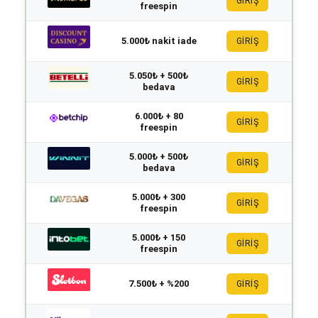
GİRİŞ
freespin
5.000₺ nakit iade
GİRİŞ
5.050₺ + 500₺
GİRİŞ
bedava
6.000₺ + 80
GİRİŞ
freespin
5.000₺ + 500₺
GİRİŞ
bedava
5.000₺ + 300
GİRİŞ
freespin
5.000₺ + 150
GİRİŞ
freespin
7.500₺ + %200
GİRİŞ