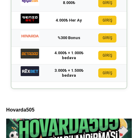
8.000₺
GİRİŞ
4.000₺ Her Ay
GİRİŞ
%300 Bonus
GİRİŞ
4.000₺ + 1.000₺
GİRİŞ
bedava
3.000₺ + 1.500₺
GİRİŞ
bedava
Hovarda505