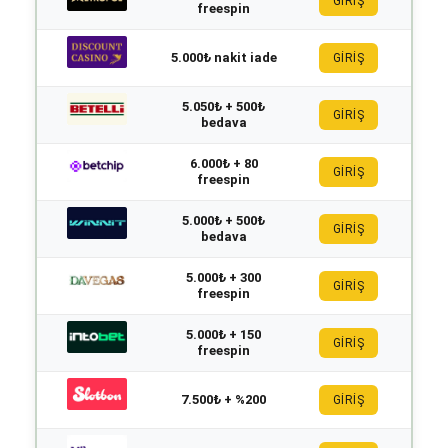
GİRİŞ
freespin
5.000₺ nakit iade
GİRİŞ
5.050₺ + 500₺
GİRİŞ
bedava
6.000₺ + 80
GİRİŞ
freespin
5.000₺ + 500₺
GİRİŞ
bedava
5.000₺ + 300
GİRİŞ
freespin
5.000₺ + 150
GİRİŞ
freespin
7.500₺ + %200
GİRİŞ