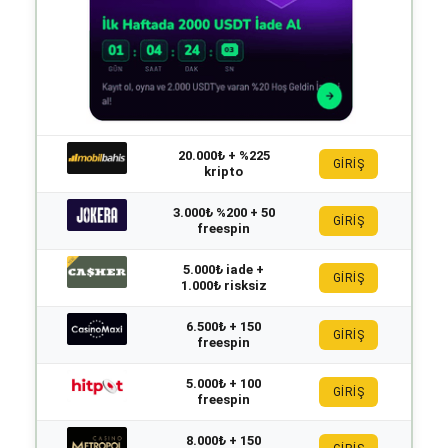
20.000₺ + %225
GİRİŞ
kripto
3.000₺ %200 + 50
GİRİŞ
freespin
5.000₺ iade +
GİRİŞ
1.000₺ risksiz
6.500₺ + 150
GİRİŞ
freespin
5.000₺ + 100
GİRİŞ
freespin
8.000₺ + 150