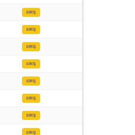
GİRİŞ
GİRİŞ
GİRİŞ
GİRİŞ
GİRİŞ
GİRİŞ
GİRİŞ
GİRİŞ