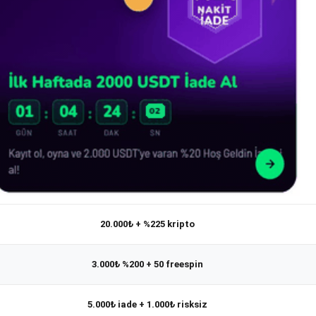
20.000₺ + %225 kripto
3.000₺ %200 + 50 freespin
5.000₺ iade + 1.000₺ risksiz