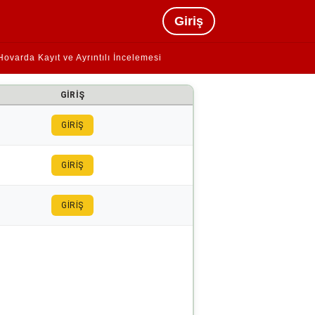
Giriş
Hovarda Kayıt ve Ayrıntılı İncelemesi
GIRIŞ
GİRİŞ
GİRİŞ
GİRİŞ