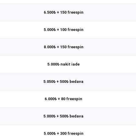
6.500₺ + 150 freespin
5.000₺ + 100 freespin
8.000₺ + 150 freespin
5.000₺ nakit iade
5.050₺ + 500₺ bedava
6.000₺ + 80 freespin
5.000₺ + 500₺ bedava
5.000₺ + 300 freespin