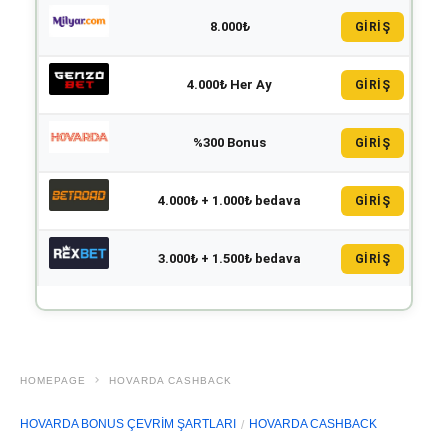
8.000₺
GİRİŞ
4.000₺ Her Ay
GİRİŞ
%300 Bonus
GİRİŞ
4.000₺ + 1.000₺ bedava
GİRİŞ
3.000₺ + 1.500₺ bedava
GİRİŞ
HOMEPAGE
HOVARDA CASHBACK
HOVARDA BONUS ÇEVRIM ŞARTLARI
HOVARDA CASHBACK