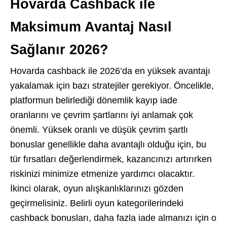
Hovarda Cashback ile
Maksimum Avantaj Nasıl
Sağlanır 2026?
Hovarda cashback ile 2026’da en yüksek avantajı
yakalamak için bazı stratejiler gerekiyor. Öncelikle,
platformun belirlediği dönemlik kayıp iade
oranlarını ve çevrim şartlarını iyi anlamak çok
önemli. Yüksek oranlı ve düşük çevrim şartlı
bonuslar genellikle daha avantajlı olduğu için, bu
tür fırsatları değerlendirmek, kazancınızı artırırken
riskinizi minimize etmenize yardımcı olacaktır.
İkinci olarak, oyun alışkanlıklarınızı gözden
geçirmelisiniz. Belirli oyun kategorilerindeki
cashback bonusları, daha fazla iade almanızı için o