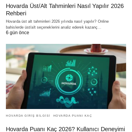
Hovarda Üst/Alt Tahminleri Nasıl Yapılır 2026
Rehberi
Hovarda üst alt tahminleri 2026 yılında nasıl yapılır? Online
bahislerde üst/alt seçeneklerini analiz ederek kazanç…
6 gün önce
HOVARDA GIRIŞ BILGISI
HOVARDA PUANI KAÇ
Hovarda Puanı Kaç 2026? Kullanıcı Deneyimi