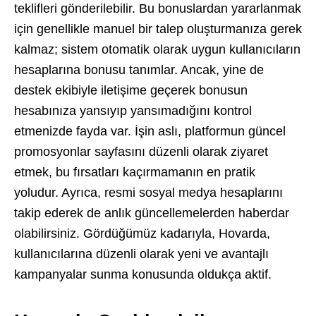
teklifleri gönderilebilir. Bu bonuslardan yararlanmak
için genellikle manuel bir talep oluşturmanıza gerek
kalmaz; sistem otomatik olarak uygun kullanıcıların
hesaplarına bonusu tanımlar. Ancak, yine de
destek ekibiyle iletişime geçerek bonusun
hesabınıza yansıyıp yansımadığını kontrol
etmenizde fayda var. İşin aslı, platformun güncel
promosyonlar sayfasını düzenli olarak ziyaret
etmek, bu fırsatları kaçırmamanın en pratik
yoludur. Ayrıca, resmi sosyal medya hesaplarını
takip ederek de anlık güncellemelerden haberdar
olabilirsiniz. Gördüğümüz kadarıyla, Hovarda,
kullanıcılarına düzenli olarak yeni ve avantajlı
kampanyalar sunma konusunda oldukça aktif.