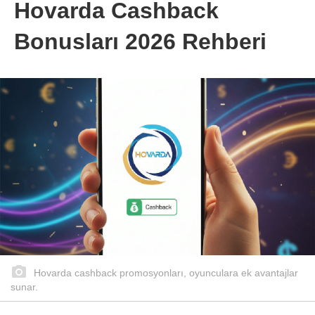
Hovarda Cashback
Bonusları 2026 Rehberi
Hovarda cashback promosyonları, oyunculara ek avantajlar
sunar.