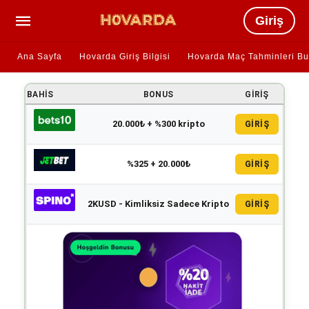
Giriş
Ana Sayfa
Hovarda Giriş Bilgisi
Hovarda Maç Tahminleri B
BAHIS
BONUS
GIRIŞ
20.000₺ + %300 kripto
GİRİŞ
%325 + 20.000₺
GİRİŞ
2KUSD - Kimliksiz Sadece Kripto
GİRİŞ