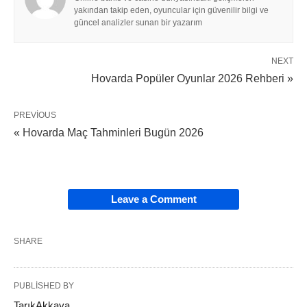
yakından takip eden, oyuncular için güvenilir bilgi ve
güncel analizler sunan bir yazarım
NEXT
Hovarda Popüler Oyunlar 2026 Rehberi »
PREVIOUS
« Hovarda Maç Tahminleri Bugün 2026
Leave a Comment
SHARE
PUBLISHED BY
TarıkAkkaya