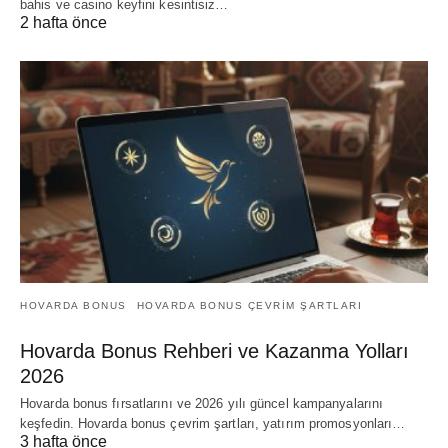
bahis ve casino keyfini kesintisiz…
2 hafta önce
HOVARDA BONUS
HOVARDA BONUS ÇEVRIM ŞARTLARI
Hovarda Bonus Rehberi ve Kazanma Yolları
2026
Hovarda bonus fırsatlarını ve 2026 yılı güncel kampanyalarını
keşfedin. Hovarda bonus çevrim şartları, yatırım promosyonları…
3 hafta önce