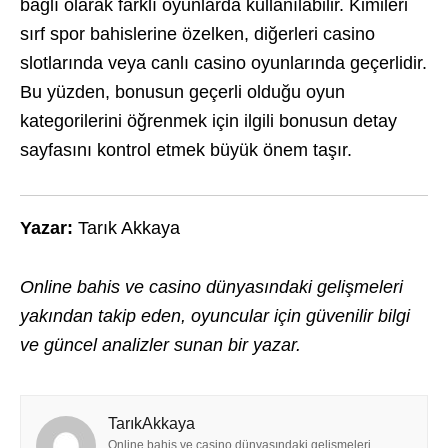
bağlı olarak farklı oyunlarda kullanılabilir. Kimileri
sırf spor bahislerine özelken, diğerleri casino
slotlarında veya canlı casino oyunlarında geçerlidir.
Bu yüzden, bonusun geçerli olduğu oyun
kategorilerini öğrenmek için ilgili bonusun detay
sayfasını kontrol etmek büyük önem taşır.
Yazar:
Tarık Akkaya
Online bahis ve casino dünyasındaki gelişmeleri
yakından takip eden, oyuncular için güvenilir bilgi
ve güncel analizler sunan bir yazar.
TarıkAkkaya
Online bahis ve casino dünyasındaki gelişmeleri