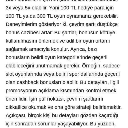
3x veya 5x olabilir. Yani 100 TL hediye para için
100 TL ya da 300 TL oyun oynamanız gerekebilir.
Deneyimlerim gösteriyor ki, çevrim şartı düştükçe
bonus cazibesi artar. Bu şartlar, bonusun kötüye
kullanılmasını önlemek ve adil bir oyun ortamı
sağlamak amacıyla konulur. Ayrıca, bazı
bonusların belirli oyun kategorilerinde geçerli
olabileceğini unutmamak gerekir. Örneğin, sadece
slot oyunlarında veya belirli spor dallarında geçerli
olan cashback bonusları olabilir. Bu detayları, ilgili
promosyonun açıklama kısmından kontrol etmek
önemlidir. İşin püf noktası, çevrim şartlarını
dikkatlice okumak ve ona göre strateji belirlemektir.
Açıkçası, birçok kişi bu detayları gözden kaçırdığı
için sonradan sorunlar yaşayabiliyor. Bu yüzden,