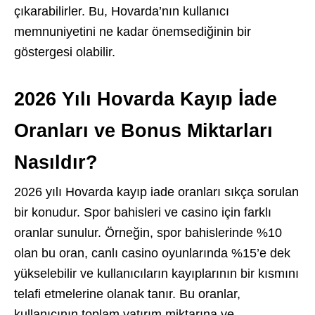
çıkarabilirler. Bu, Hovarda’nın kullanıcı
memnuniyetini ne kadar önemsediğinin bir
göstergesi olabilir.
2026 Yılı Hovarda Kayıp İade
Oranları ve Bonus Miktarları
Nasıldır?
2026 yılı Hovarda kayıp iade oranları sıkça sorulan
bir konudur. Spor bahisleri ve casino için farklı
oranlar sunulur. Örneğin, spor bahislerinde %10
olan bu oran, canlı casino oyunlarında %15’e dek
yükselebilir ve kullanıcıların kayıplarının bir kısmını
telafi etmelerine olanak tanır. Bu oranlar,
kullanıcının toplam yatırım miktarına ve