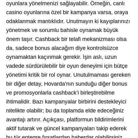
oyunlara yönelmenizi sağlayabilir. Örneğin, canlı
casino oyunlarına özel bir kampanya varsa, oraya
odaklanmak mantıklıdır. Unutmayın ki kayıplarınızı
yönetmek ve sorumlu bahisle oynamak büyük
önem taşır. Cashback bir telafi mekanizması olsa
da, sadece bonus alacağım diye kontrolsüzce
oynamaktan kaçınmak gerekir. İşin aslı, uzun
vadede sürdürülebilir bir oyun deneyimi için bütçe
yönetimi kritik bir rol oynar. Unutulmaması gereken
bir diğer detay, Hovarda’nın sunduğu diğer bonus
ve promosyonlarla cashback’i birleştirebilme
ihtimalidir. Bazı kampanyalar birbirini destekleyici
nitelikte olabilir; bu da toplamda elde edeceğiniz
avantajı artırır. Açıkçası, platformun bildirimlerini
aktif tutarak ve güncel kampanyaları takip ederek
bu tür entegre fırsatlardan haberdar olabilirsiniz.