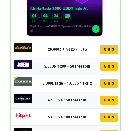
20.000₺ + %225 kripto
GİRİŞ
3.000₺ %200 + 50 freespin
GİRİŞ
5.000₺ iade + 1.000₺ risksiz
GİRİŞ
6.500₺ + 150 freespin
GİRİŞ
5.000₺ + 100 freespin
GİRİŞ