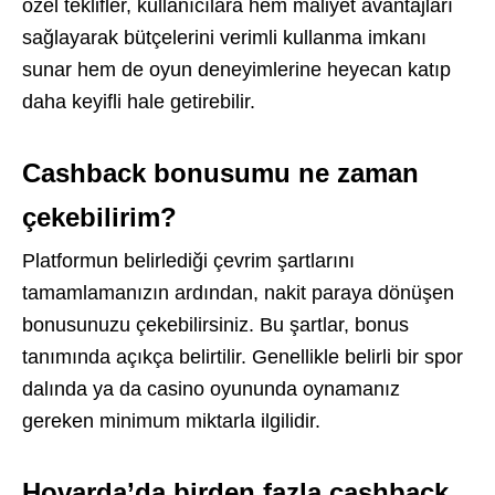
özel teklifler, kullanıcılara hem maliyet avantajları
sağlayarak bütçelerini verimli kullanma imkanı
sunar hem de oyun deneyimlerine heyecan katıp
daha keyifli hale getirebilir.
Cashback bonusumu ne zaman
çekebilirim?
Platformun belirlediği çevrim şartlarını
tamamlamanızın ardından, nakit paraya dönüşen
bonusunuzu çekebilirsiniz. Bu şartlar, bonus
tanımında açıkça belirtilir. Genellikle belirli bir spor
dalında ya da casino oyununda oynamanız
gereken minimum miktarla ilgilidir.
Hovarda’da birden fazla cashback