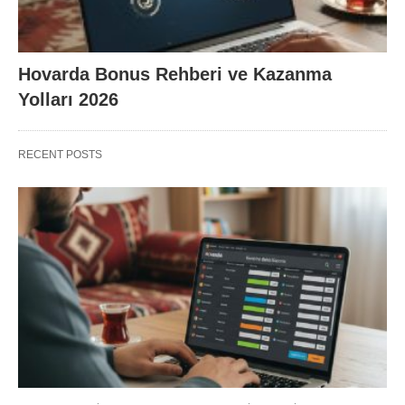
Hovarda Bonus Rehberi ve Kazanma
Yolları 2026
RECENT POSTS