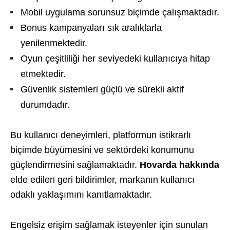
Mobil uygulama sorunsuz biçimde çalışmaktadır.
Bonus kampanyaları sık aralıklarla
yenilenmektedir.
Oyun çeşitliliği her seviyedeki kullanıcıya hitap
etmektedir.
Güvenlik sistemleri güçlü ve sürekli aktif
durumdadır.
Bu kullanıcı deneyimleri, platformun istikrarlı
biçimde büyümesini ve sektördeki konumunu
güçlendirmesini sağlamaktadır.
Hovarda hakkında
elde edilen geri bildirimler, markanın kullanıcı
odaklı yaklaşımını kanıtlamaktadır.
Engelsiz erişim sağlamak isteyenler için sunulan