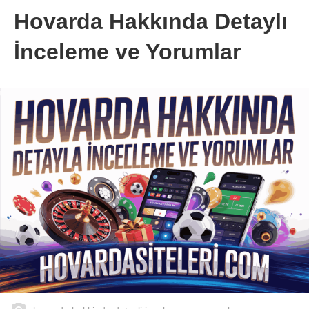
Hovarda Hakkında Detaylı
İnceleme ve Yorumlar