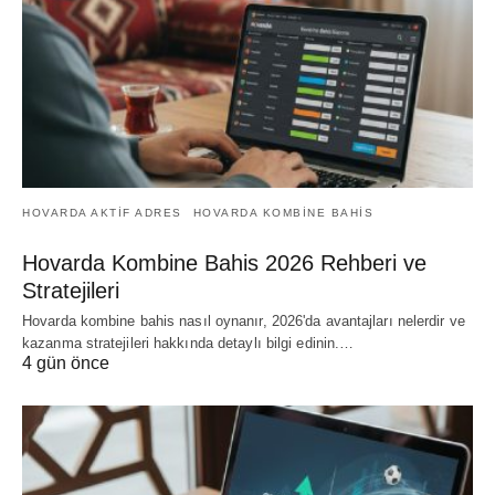
HOVARDA AKTIF ADRES
HOVARDA KOMBINE BAHIS
Hovarda Kombine Bahis 2026 Rehberi ve
Stratejileri
Hovarda kombine bahis nasıl oynanır, 2026'da avantajları nelerdir ve
kazanma stratejileri hakkında detaylı bilgi edinin.…
4 gün önce