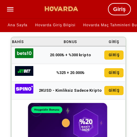
Giriş
Ana Sayfa
Hovarda Giriş Bilgisi
Hovarda Maç Tahminleri B
BAHIS
BONUS
GIRIŞ
20.000₺ + %300 kripto
GİRİŞ
%325 + 20.000₺
GİRİŞ
2KUSD - Kimliksiz Sadece Kripto
GİRİŞ