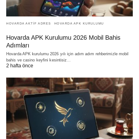
HOVARDA AKTIF ADRES
HOVARDA APK KURULUMU
Hovarda APK Kurulumu 2026 Mobil Bahis
Adımları
Hovarda APK kurulumu 2026 yılı için adım adım rehberimizle mobil
bahis ve casino keyfini kesintisiz…
2 hafta önce