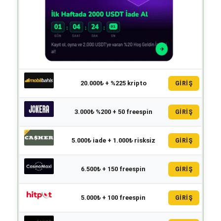
20.000₺ + %225 kripto
GİRİŞ
3.000₺ %200 + 50 freespin
GİRİŞ
5.000₺ iade + 1.000₺ risksiz
GİRİŞ
6.500₺ + 150 freespin
GİRİŞ
5.000₺ + 100 freespin
GİRİŞ