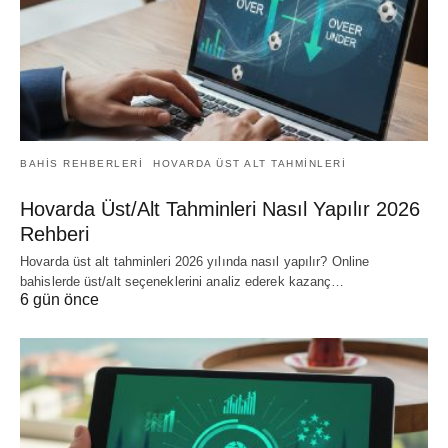
BAHIS REHBERLERI
HOVARDA ÜST ALT TAHMINLERI
Hovarda Üst/Alt Tahminleri Nasıl Yapılır 2026
Rehberi
Hovarda üst alt tahminleri 2026 yılında nasıl yapılır? Online
bahislerde üst/alt seçeneklerini analiz ederek kazanç…
6 gün önce