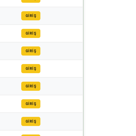
GİRİŞ
GİRİŞ
GİRİŞ
GİRİŞ
GİRİŞ
GİRİŞ
GİRİŞ