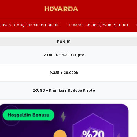
Hovarda Maç Tahminleri Bugün
Hovarda Bonus Çevrim Şartları
BONUS
20.000₺ + %300 kripto
%325 + 20.000₺
2KUSD - Kimliksiz Sadece Kripto