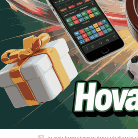
hovarda kazanc firsatlari deger odakli secimle