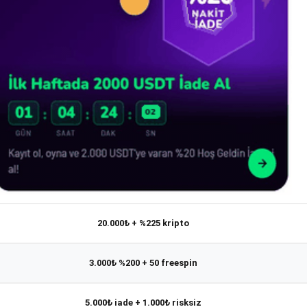
20.000₺ + %225 kripto
3.000₺ %200 + 50 freespin
5.000₺ iade + 1.000₺ risksiz