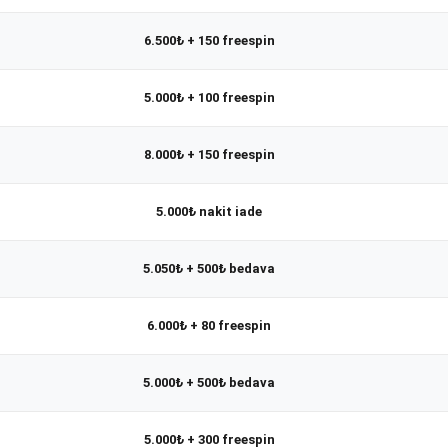
6.500₺ + 150 freespin
5.000₺ + 100 freespin
8.000₺ + 150 freespin
5.000₺ nakit iade
5.050₺ + 500₺ bedava
6.000₺ + 80 freespin
5.000₺ + 500₺ bedava
5.000₺ + 300 freespin