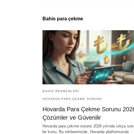
Bahis para çekme
BAHIS REHBERLERI
HOVARDA PARA ÇEKME SORUNU
Hovarda Para Çekme Sorunu 202
Çözümler ve Güvenilir
Hovarda para çekme sorunu 2026 yılında sıkça sor
bir konu. Bu rehberimizde, Hovarda platformunda