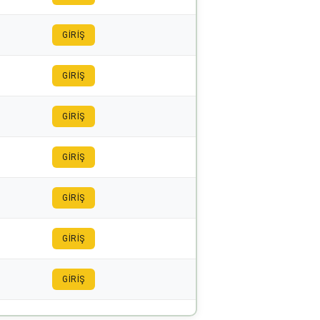
GİRİŞ
GİRİŞ
GİRİŞ
GİRİŞ
GİRİŞ
GİRİŞ
GİRİŞ