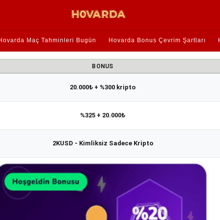
Hovarda Maç Tahminleri Bugün
Hovarda Bonus Çevrim Şartları
BONUS
20.000₺ + %300 kripto
%325 + 20.000₺
2KUSD - Kimliksiz Sadece Kripto