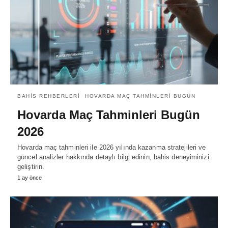
BAHIS REHBERLERI
HOVARDA MAÇ TAHMINLERI BUGÜN
Hovarda Maç Tahminleri Bugün
2026
Hovarda maç tahminleri ile 2026 yılında kazanma stratejileri ve
güncel analizler hakkında detaylı bilgi edinin, bahis deneyiminizi
geliştirin.
1 ay önce