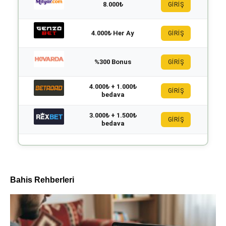
8.000₺
GİRİŞ
4.000₺ Her Ay
GİRİŞ
%300 Bonus
GİRİŞ
4.000₺ + 1.000₺
GİRİŞ
bedava
3.000₺ + 1.500₺
GİRİŞ
bedava
Bahis Rehberleri