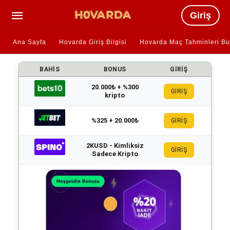
Giriş
Ana Sayfa
Hovarda Giriş Bilgisi
Hovarda Maç Tahminleri B
BAHIS
BONUS
GIRIŞ
20.000₺ + %300
GİRİŞ
kripto
%325 + 20.000₺
GİRİŞ
2KUSD - Kimliksiz
GİRİŞ
Sadece Kripto