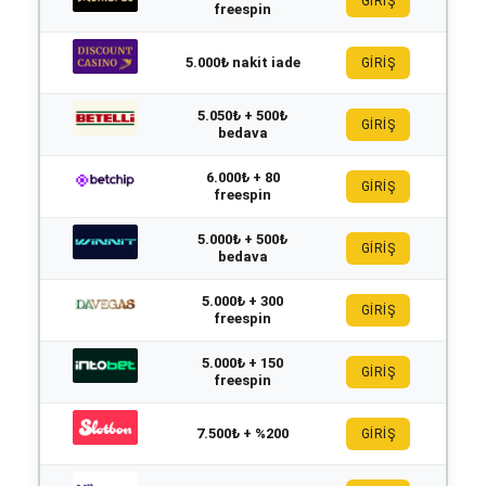
GİRİŞ
freespin
5.000₺ nakit iade
GİRİŞ
5.050₺ + 500₺
GİRİŞ
bedava
6.000₺ + 80
GİRİŞ
freespin
5.000₺ + 500₺
GİRİŞ
bedava
5.000₺ + 300
GİRİŞ
freespin
5.000₺ + 150
GİRİŞ
freespin
7.500₺ + %200
GİRİŞ