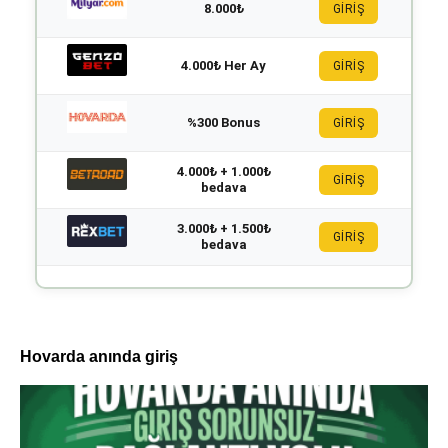
8.000₺
GİRİŞ
4.000₺ Her Ay
GİRİŞ
%300 Bonus
GİRİŞ
4.000₺ + 1.000₺
GİRİŞ
bedava
3.000₺ + 1.500₺
GİRİŞ
bedava
Hovarda anında giriş