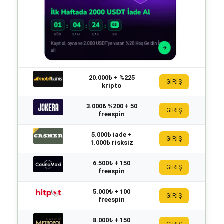
20.000₺ + %225
GİRİŞ
kripto
3.000₺ %200 + 50
GİRİŞ
freespin
5.000₺ iade +
GİRİŞ
1.000₺ risksiz
6.500₺ + 150
GİRİŞ
freespin
5.000₺ + 100
GİRİŞ
freespin
8.000₺ + 150