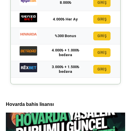
8.000₺
GİRİŞ
4.000₺ Her Ay
GİRİŞ
%300 Bonus
GİRİŞ
4.000₺ + 1.000₺
GİRİŞ
bedava
3.000₺ + 1.500₺
GİRİŞ
bedava
Hovarda bahis lisansı