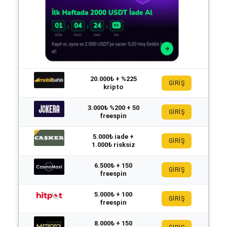
20.000₺ + %225
GİRİŞ
kripto
3.000₺ %200 + 50
GİRİŞ
freespin
5.000₺ iade +
GİRİŞ
1.000₺ risksiz
6.500₺ + 150
GİRİŞ
freespin
5.000₺ + 100
GİRİŞ
freespin
8.000₺ + 150