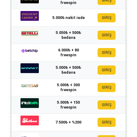
GİRİŞ
freespin
5.000₺ nakit iade
GİRİŞ
5.050₺ + 500₺
GİRİŞ
bedava
6.000₺ + 80
GİRİŞ
freespin
5.000₺ + 500₺
GİRİŞ
bedava
5.000₺ + 300
GİRİŞ
freespin
5.000₺ + 150
GİRİŞ
freespin
7.500₺ + %200
GİRİŞ