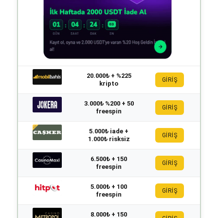
20.000₺ + %225
GİRİŞ
kripto
3.000₺ %200 + 50
GİRİŞ
freespin
5.000₺ iade +
GİRİŞ
1.000₺ risksiz
6.500₺ + 150
GİRİŞ
freespin
5.000₺ + 100
GİRİŞ
freespin
8.000₺ + 150