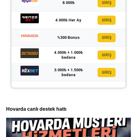
8.000₺
GİRİŞ
4.000₺ Her Ay
GİRİŞ
%300 Bonus
GİRİŞ
4.000₺ + 1.000₺
GİRİŞ
bedava
3.000₺ + 1.500₺
GİRİŞ
bedava
Hovarda canlı destek hattı